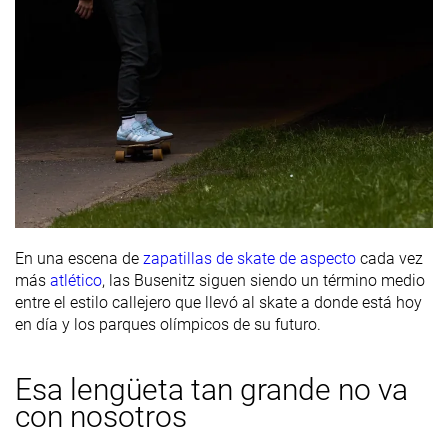
En una escena de
zapatillas de skate de aspecto
cada vez
más
atlético
, las Busenitz siguen siendo un término medio
entre el estilo callejero que llevó al skate a donde está hoy
en día y los parques olímpicos de su futuro.
Esa lengüeta tan grande no va
con nosotros