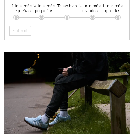
1 talla más
½ talla más
Tallan bien
½ talla más
1 talla más
pequeñas
pequeñas
grandes
grandes
Submit