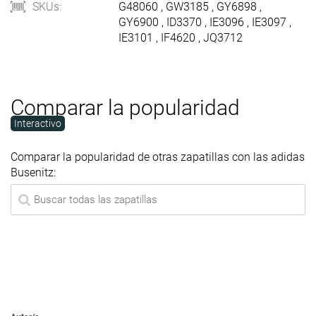
SKUs:
G48060
,
GW3185
,
GY6898
,
GY6900
,
ID3370
,
IE3096
,
IE3097
,
IE3101
,
IF4620
,
JQ3712
Comparar la popularidad
Interactivo
Comparar la popularidad de otras zapatillas con las adidas
Busenitz: