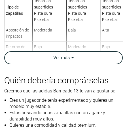
Todas las
Todas las
Todas las
Tipo de
superficies
superficies
superficies
zapatillas
Pista dura
Pista dura
Pista dura
Pickleball
Pickleball
Pickleball
Absorción de
Moderada
Baja
Alta
impactos
Retorno de
Bajo
Moderado
Bajo
energía
Ver
más
Tracción
Alta
Baja
Moderada
Diseño
Estabilidad
Estabilidad
Velocidad
Quién debería comprárselas
Transpirabilidad
Media
Alta
Media
Creemos que las adidas Barricade 13 te van a gustar si:
Peso
13.9 oz / 394g
13.4 oz / 380g
12.2 oz / 347
Eres un jugador de tenis experimentado y quieres un
laboratorio
modelo muy estable.
Lightweight
✗
✗
✓
Estás buscando unas zapatillas con un agarre y
durabilidad muy altos.
Drop
11.3 mm
11.9 mm
11.8 mm
Quieres una comodidad y calidad premium.