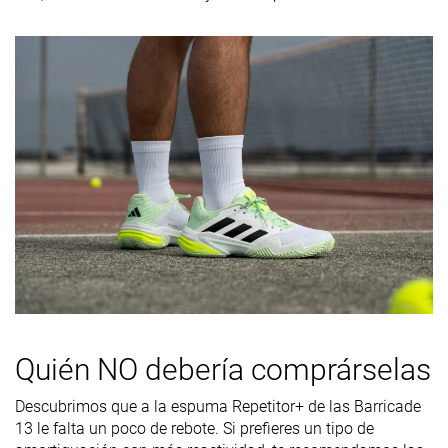
laboratorio
Anchura /
Media
Media
Media
ajuste
Anchura de la
Media
Media
Media
parte
delantera
Tallan un poquito
Tallan un poquito
Tallan un poq
Talla
pequeño
pequeño
pequeño
Rigidez de la
Firme
Firme
Firme
mediasuela
Flexibilidad
Moderada
Moderada
Moderada
Rigidez
Firmes
Moderadas
Moderadas
torsional
Quién NO debería comprárselas
Rigidez del
Firmes
Firmes
Moderadas
Descubrimos que a la espuma Repetitor+ de las Barricade
contrafuerte
13 le falta un poco de rebote. Si prefieres un tipo de
del talón