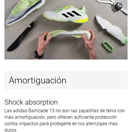
Antepié
17.1 mm
14.4 mm
17.0 mm
Grosor de la
Gruesa
Estándar
Gruesa
plantilla
Plantilla
✓
✓
✓
extraíble
Tirador del
Talón extendido
Ninguno
Talón extendi
talón
Durabilidad
Decente
Decente
Buena
de la parte
Amortiguación
delantera
Dureza de la
Estándar
-
Estándar
suela
Shock absorption
Grosor de la
Muy fina
Muy fina
Fina
Las adidas Barricade 13 no son las zapatillas de tenis con
suela
más amortiguación, pero ofrecen suficiente protección
contra impactos para protegerte en los aterrizajes más
Clasificación
#6
#34
#16
Top 12%
12% inferior
Top 42%
duros.