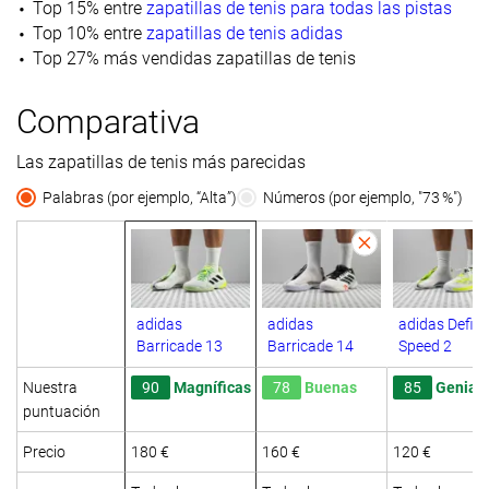
Top 15% entre
zapatillas de tenis para todas las pistas
Top 10% entre
zapatillas de tenis adidas
Top 27% más vendidas zapatillas de tenis
Comparativa
Las zapatillas de tenis más parecidas
Palabras (por ejemplo, “Alta”)
Números (por ejemplo, "73 %")
adidas
adidas
adidas Defia
Barricade 13
Barricade 14
Speed 2
Nuestra
90
Magníficas
78
Buenas
85
Genial
puntuación
Precio
180 €
160 €
120 €