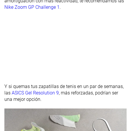
amortiguación con más reactividad, te recomendamos las
Nike Zoom GP Challenge 1
.
Anchura de la
Ancha
Muy ancha
Estándar
mediasuela -
antepié
Anchura de la
Ancha
Estándar
Estándar
mediasuela -
talón
Durabilidad
Decente
Mala
Buena
de la suela
exterior
Durabilidad
Alta
Media
Alta
del acolchado
Y si quemas tus zapatillas de tenis en un par de semanas,
del talón
las
ASICS Gel Resolution 9
, más reforzadas, podrían ser
una mejor opción.
Altura de la
28.4 mm
26.3 mm
28.8 mm
suela en la
zona del talón
laboratorio