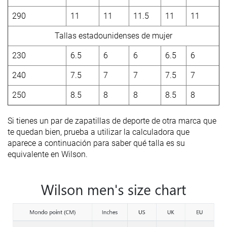
290
11
11
11.5
11
11
Tallas estadounidenses de mujer
230
6.5
6
6
6.5
6
240
7.5
7
7
7.5
7
250
8.5
8
8
8.5
8
Si tienes un par de zapatillas de deporte de otra marca que
te quedan bien, prueba a utilizar la calculadora que
aparece a continuación para saber qué talla es su
equivalente en Wilson.