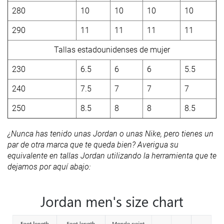
280
10
10
10
10
290
11
11
11
11
Tallas estadounidenses de mujer
230
6.5
6
6
5.5
240
7.5
7
7
7
250
8.5
8
8
8.5
¿Nunca has tenido unas Jordan o unas Nike, pero tienes un
par de otra marca que te queda bien? Averigua su
equivalente en tallas Jordan utilizando la herramienta que te
dejamos por aquí abajo: