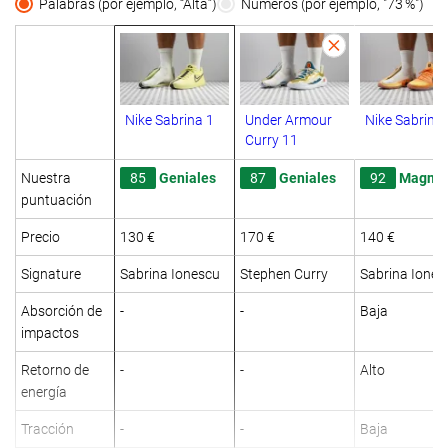
Palabras (por ejemplo, “Alta”)
Números (por ejemplo, "73 %")
Nike Sabrina 1
Under Armour
Nike Sabrina 
Curry 11
Nuestra
85
Geniales
87
Geniales
92
Magníf
puntuación
Precio
130 €
170 €
140 €
Signature
Sabrina Ionescu
Stephen Curry
Sabrina Iones
Absorción de
-
-
Baja
impactos
Retorno de
-
-
Alto
energía
Tracción
-
-
Baja