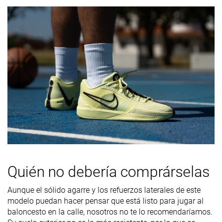
Antepié
18.0 mm
19.6 mm
20.6 mm
Tallan un poquito
Tallan bien
Tallan un poq
Talla
pequeño
pequeño
Rigidez de la
-
-
Equilibrada
mediasuela
Flexibilidad
-
-
Moderada
Rigidez
Flexibles
Flexibles
Firmes
torsional
Rigidez del
Moderadas
Flexibles
Firmes
contrafuerte
del talón
Quién no debería comprárselas
Anchura /
Ancha
Ancha
Media
ajuste
Aunque el sólido agarre y los refuerzos laterales de este
modelo puedan hacer pensar que está listo para jugar al
Anchura de la
Media
Ancha
Media
baloncesto en la calle, nosotros no te lo recomendaríamos.
parte