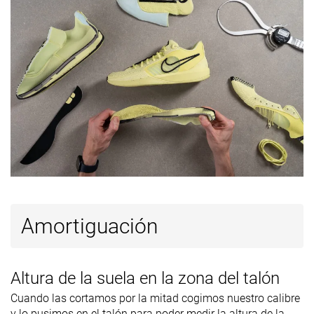
suela
Grosor de la
Estándar
Muy gruesa
Estándar
suela
Tirador del
Ninguno
Talón extendido
Ninguno
talón
Clasificación
#34
#15
#1
47% inferior
Top 35%
Top 3%
Popularidad
#42
#36
#8
35% inferior
16% inferior
Top 19%
Amortiguación
Altura de la suela en la zona del talón
Cuando las cortamos por la mitad cogimos nuestro calibre
y lo pusimos en el talón para poder medir la altura de la