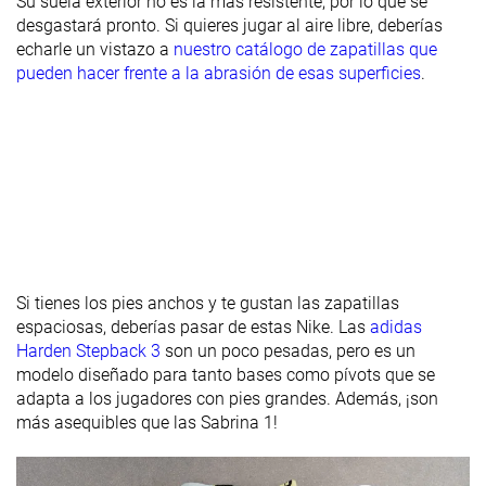
Su suela exterior no es la más resistente, por lo que se
delantera
desgastará pronto. Si quieres jugar al aire libre, deberías
Anchura de la
Estándar
Estándar
Estándar
echarle un vistazo a
nuestro catálogo de zapatillas que
mediasuela -
pueden hacer frente a la abrasión de esas superficies
.
antepié
Anchura de la
Estándar
Ancha
Estándar
mediasuela -
talón
Durabilidad
Alta
Media
Alta
del acolchado
del talón
Si tienes los pies anchos y te gustan las zapatillas
Durabilidad
Buena
Decente
Decente
espaciosas, deberías pasar de estas Nike. Las
adidas
de la parte
Harden Stepback 3
son un poco pesadas, pero es un
delantera
modelo diseñado para tanto bases como pívots que se
adapta a los jugadores con pies grandes. Además, ¡son
Grosor de la
Estándar
Estándar
Estándar
más asequibles que las Sabrina 1!
plantilla
Dureza de la
Estándar
Muy blanda
-