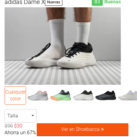
adidas Dame X
83
Buenas
Nuevas
Cualquier
color
Talla
$90
$30
Ver en Shoebacca
Ahorra un 67%