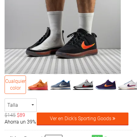
Cualquier
color
Talla
$145
$89
Ver en Dick's Sporting Goods
Ahorra un 39%