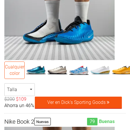
Cualquier
color
Talla
$200
$109
Ver en Dick's Sporting Goods
Ahorra un 46%
Nike Book 2
79
Buenas
Nuevas