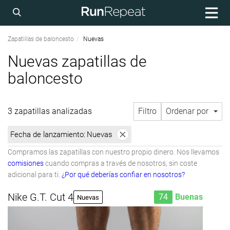
Zapatillas de baloncesto
Nuevas
Nuevas zapatillas de
baloncesto
3 zapatillas analizadas
Filtro
Ordenar por
Fecha de lanzamiento:
Nuevas
Compramos las zapatillas con nuestro propio dinero. Nos llevamos
comisiones
cuando compras a través de nosotros, sin coste
adicional para ti.
¿Por qué deberías confiar en nosotros?
Nike G.T. Cut 4
74
Buenas
Nuevas