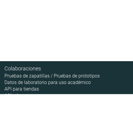
Colaboraciones
Pruebas de zapatillas / Pruebas de prototipos
Datos de laboratorio para uso académico
API para tiendas
Afiliados
Contenido
Acerca de
Pipeline de las zapatillas
Sobre RunRepeat
Guías
Cómo hacemos las pruebas
Guía de tallas
Aviso legal
Noticias
Política de privacidad