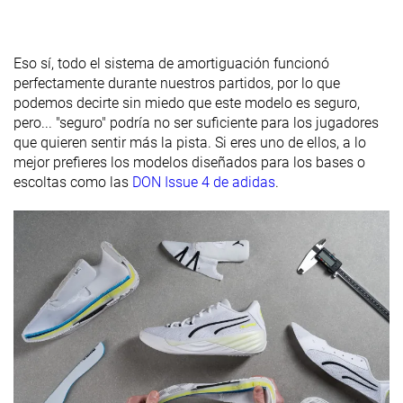
del acolchado
del talón
Eso sí, todo el sistema de amortiguación funcionó
Durabilidad
Decente
Decente
Decente
perfectamente durante nuestros partidos, por lo que
de la parte
podemos decirte sin miedo que este modelo es seguro,
delantera
pero... "seguro" podría no ser suficiente para los jugadores
Grosor de la
Estándar
Estándar
Estándar
que quieren sentir más la pista. Si eres uno de ellos, a lo
plantilla
mejor prefieres los modelos diseñados para los bases o
escoltas como las
DON Issue 4 de adidas
.
Dureza de la
Estándar
-
Estándar
suela
Grosor de la
Estándar
Estándar
Estándar
suela
Tirador del
Ninguno
Tirador estándar
Ninguno
talón
Clasificación
#16
#23
#18
Top 25%
46% inferior
Top 42%
Popularidad
#38
#31
#14
41% inferior
27% inferior
Top 33%