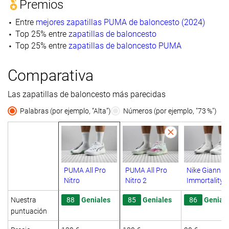
Premios
Entre
mejores zapatillas PUMA de baloncesto (2024)
Top 25% entre
zapatillas de baloncesto
Top 25% entre
zapatillas de baloncesto PUMA
Comparativa
Las zapatillas de baloncesto más parecidas
Palabras (por ejemplo, “Alta”)
Números (por ejemplo, "73 %")
PUMA All Pro
PUMA All Pro
Nike Giannis
Nitro
Nitro 2
Immortality 4
Nuestra
88
Geniales
85
Geniales
86
Genial
puntuación