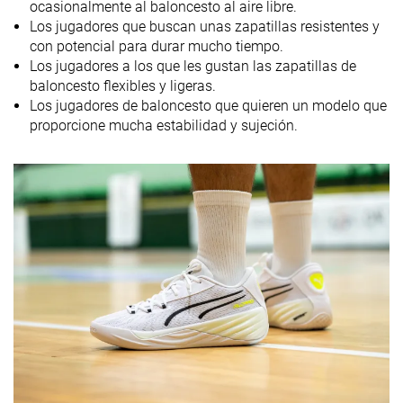
ocasionalmente al baloncesto al aire libre.
Durabilidad
Buena
Buena
Mala
Los jugadores que buscan unas zapatillas resistentes y
de la suela
con potencial para durar mucho tiempo.
exterior
Los jugadores a los que les gustan las zapatillas de
Drop
7.9 mm
9.4 mm
5.4 mm
baloncesto flexibles y ligeras.
laboratorio
Los jugadores de baloncesto que quieren un modelo que
proporcione mucha estabilidad y sujeción.
Altura de la
30.5 mm
32.0 mm
30.0 mm
suela en la
zona del talón
laboratorio
Antepié
22.6 mm
22.6 mm
24.6 mm
Tallan bien
Media talla más
Media talla m
Talla
pequeñas
pequeñas
Rigidez de la
-
-
Firme
mediasuela
Flexibilidad
Moderada
Rígida
Rígida
Rigidez
Firmes
Firmes
Firmes