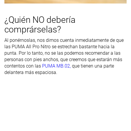
torsional
Rigidez del
Firmes
Moderadas
Firmes
¿Quién NO debería
contrafuerte
comprárselas?
del talón
Al ponérnoslas, nos dimos cuenta inmediatamente de que
Anchura /
Media
Media
Media
las PUMA All Pro Nitro se estrechan bastante hacia la
ajuste
punta. Por lo tanto, no se las podemos recomendar a las
Anchura de la
Media
Media
Media
personas con pies anchos, que creemos que estarán más
parte
contentos con las
PUMA MB.02,
que tienen una parte
delantera
delantera más espaciosa.
Anchura de la
Estándar
Estándar
Ancha
mediasuela -
antepié
Anchura de la
Ancha
Estándar
Muy ancha
mediasuela -
talón
Durabilidad
Alta
Alta
Alta