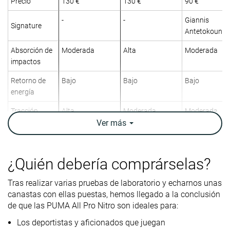
Precio
130 €
130 €
90 €
-
-
Giannis
Signature
Antetokounm
Absorción de
Moderada
Alta
Moderada
impactos
Retorno de
Bajo
Bajo
Bajo
energía
Tracción
Alta
Moderada
Moderada
Ver
más
Top
Bajo
Bajo
Bajo
Ankle support
✓
✓
✓
¿Quién debería comprárselas?
Peso
13.2 oz / 373g
13.6 oz / 386g
12.6 oz / 356
laboratorio
Tras realizar varias pruebas de laboratorio y echarnos unas
canastas con ellas puestas, hemos llegado a la conclusión
Lightweight
✗
✗
✓
de que las PUMA All Pro Nitro son ideales para:
Transpirabilidad
Alta
Alta
Media
Los deportistas y aficionados que juegan