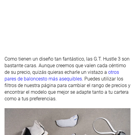
Anchura de la
Estándar
Estándar
Estándar
mediasuela -
antepié
Anchura de la
Estándar
Ancha
Estándar
mediasuela -
talón
Durabilidad
Alta
Alta
Media
Como tienen un diseño tan fantástico, las G.T. Hustle 3 son
del acolchado
bastante caras. Aunque creemos que valen cada céntimo
del talón
de su precio, quizás quieras echarle un vistazo a
otros
Durabilidad
Decente
Decente
Buena
pares de baloncesto más asequibles
. Puedes utilizar los
de la parte
filtros de nuestra página para cambiar el rango de precios y
delantera
encontrar el modelo que mejor se adapte tanto a tu cartera
como a tus preferencias.
Grosor de la
Estándar
Estándar
plantilla
Dureza de la
Estándar
Muy dura
Estándar
suela