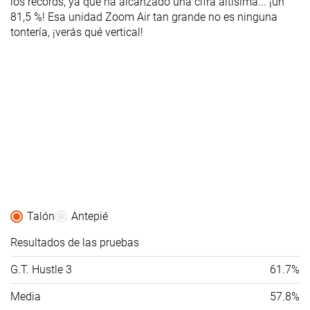
los récords, ya que ha alcanzado una cifra altísima... ¡un
81,5 %! Esa unidad Zoom Air tan grande no es ninguna
tontería, ¡verás qué vertical!
Talón
Antepié
Resultados de las pruebas
G.T. Hustle 3
61.7%
Media
57.8%