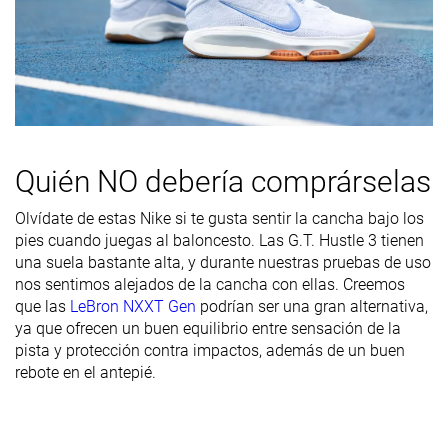
Media talla más
Tallan un poquito
Tallan un poq
Talla
pequeñas
pequeño
pequeño
Rigidez de la
Firme
-
-
mediasuela
Flexibilidad
Rígida
-
Rígida
Quién NO debería comprárselas
Rigidez
Moderadas
Moderadas
Moderadas
torsional
Olvídate de estas Nike si te gusta sentir la cancha bajo los
Rigidez del
Moderadas
Flexibles
Moderadas
pies cuando juegas al baloncesto. Las G.T. Hustle 3 tienen
contrafuerte
una suela bastante alta, y durante nuestras pruebas de uso
del talón
nos sentimos alejados de la cancha con ellas. Creemos
que las
LeBron NXXT Gen
podrían ser una gran alternativa,
Anchura /
Media
Media
Media
ya que ofrecen un buen equilibrio entre sensación de la
ajuste
pista y protección contra impactos, además de un buen
rebote en el antepié.
Anchura de la
Ancha
Media
Media
parte
delantera