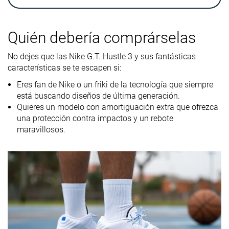
Ankle support
✗
✓
✓
Peso
13.1 oz / 370g
16.9 oz / 479g
15.7 oz / 444
Quién debería comprárselas
laboratorio
No dejes que las Nike G.T. Hustle 3 y sus fantásticas
Lightweight
✓
✗
✗
características se te escapen si:
Transpirabilidad
Alta
Alta
Media
Eres fan de Nike o un friki de la tecnología que siempre
está buscando diseños de última generación.
Durabilidad
Decente
Buena
-
Quieres un modelo con amortiguación extra que ofrezca
de la suela
una protección contra impactos y un rebote
exterior
maravillosos.
Drop
6.0 mm
10.3 mm
7.2 mm
laboratorio
Altura de la
32.8 mm
31.4 mm
27.9 mm
suela en la
zona del talón
laboratorio
Antepié
26.8 mm
21.1 mm
20.7 mm