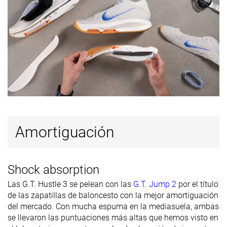
Grosor de la
Estándar
Estándar
Fina
suela
Tirador del
Ninguno
Ninguno
Tirador circul
talón
Clasificación
#4
#33
#31
Top 10%
23% inferior
27% inferi
Popularidad
#13
#24
#19
Top 31%
44% inferior
Top 45%
Amortiguación
Shock absorption
Las G.T. Hustle 3 se pelean con las
G.T. Jump 2
por el título
de las zapatillas de baloncesto con la mejor amortiguación
del mercado. Con mucha espuma en la mediasuela, ambas
se llevaron las puntuaciones más altas que hemos visto en