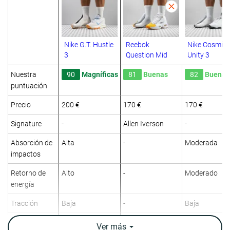
Nike G.T. Hustle
Reebok
Nike Cosmic
3
Question Mid
Unity 3
Nuestra
90
Magníficas
81
Buenas
82
Buenas
puntuación
Precio
200 €
170 €
170 €
Signature
-
Allen Iverson
-
Absorción de
Alta
-
Moderada
impactos
Retorno de
Alto
-
Moderado
energía
Tracción
Baja
-
Baja
Top
Medio
Medio
Medio
Ver
más