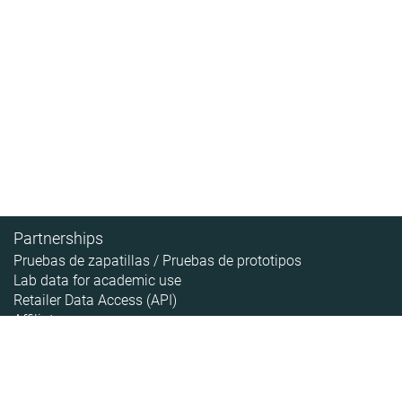
Partnerships
Pruebas de zapatillas / Pruebas de prototipos
Lab data for academic use
Retailer Data Access (API)
Affiliate
Content
About
Pipeline de las zapatillas
About RunRepeat
Guides
How we test
Size charts
Aviso legal